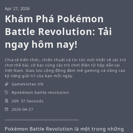
Apr 27, 2026
Khám Phá Pokémon
Battle Revolution: Tải
ngay hôm nay!
Chia sẻ kiến thức, chiến thuật và tin tức mới nhất về các trò
chơi thẻ bài, cờ bạc cùng các trò chơi điện tử hấp dẫn tại
Việt Nam. Giao lưu cộng đồng đam mê gaming và nâng cao
kỹ năng giải trí của bạn mỗi ngày.
GameVortex VN
pokémon battle revolution
209 57 Seconds
2026-04-27
Pokémon Battle Revolution là một trong những