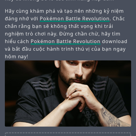
Hãy cùng khám phá và tạo nên những kỷ niệm
đáng nhớ với
Pokémon Battle Revolution
. Chắc
chắn rằng bạn sẽ không thất vọng khi trải
nghiệm trò chơi này. Đừng chần chừ, hãy tìm
hiểu cách
Pokémon Battle Revolution
download
và bắt đầu cuộc hành trình thú vị của bạn ngay
hôm nay!