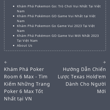
Khám Phá Pokemon Go: Trò Chơi Vui Nhất Tại Việt
Nam
Khám Phá Pokémon GO Game Vui Nhất tại Việt
Nam
Khám Phá Pokemon Go Game Vui 2023 Tại Việt
Nam
Khám Phá Pokémon GO Game Vui Mới Nhất 2023
Tại Việt Nam
About Us
Khám Phá Poker
Hướng Dẫn Chiến
Room 6 Max - Tìm
Lược Texas Hold'em
Kiếm Những Trang
Dành Cho Người
Poker 6 Max Tốt
Mới
Nhất tại VN