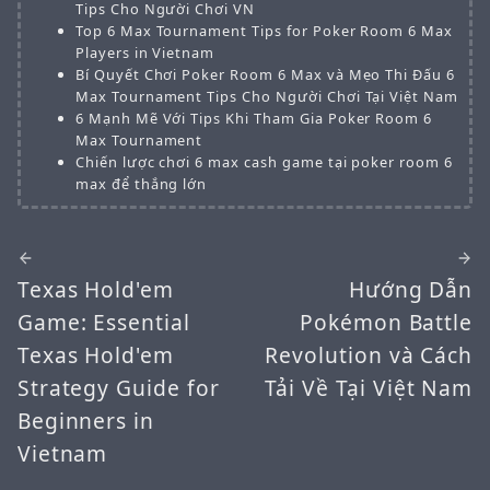
Tips Cho Người Chơi VN
Top 6 Max Tournament Tips for Poker Room 6 Max
Players in Vietnam
Bí Quyết Chơi Poker Room 6 Max và Mẹo Thi Đấu 6
Max Tournament Tips Cho Người Chơi Tại Việt Nam
6 Mạnh Mẽ Với Tips Khi Tham Gia Poker Room 6
Max Tournament
Chiến lược chơi 6 max cash game tại poker room 6
max để thắng lớn
Texas Hold'em
Hướng Dẫn
Game: Essential
Pokémon Battle
Texas Hold'em
Revolution và Cách
Strategy Guide for
Tải Về Tại Việt Nam
Beginners in
Vietnam