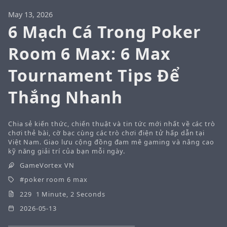
May 13, 2026
6 Mạch Cá Trong Poker
Room 6 Max: 6 Max
Tournament Tips Để
Thắng Nhanh
Chia sẻ kiến thức, chiến thuật và tin tức mới nhất về các trò
chơi thẻ bài, cờ bạc cùng các trò chơi điện tử hấp dẫn tại
Việt Nam. Giao lưu cộng đồng đam mê gaming và nâng cao
kỹ năng giải trí của bạn mỗi ngày.
GameVortex VN
poker room 6 max
229 1 Minute, 2 Seconds
2026-05-13