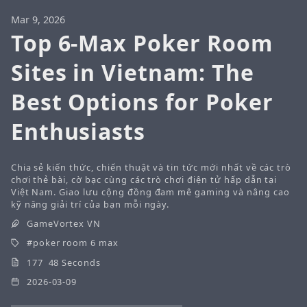
Mar 9, 2026
Top 6-Max Poker Room
Sites in Vietnam: The
Best Options for Poker
Enthusiasts
Chia sẻ kiến thức, chiến thuật và tin tức mới nhất về các trò
chơi thẻ bài, cờ bạc cùng các trò chơi điện tử hấp dẫn tại
Việt Nam. Giao lưu cộng đồng đam mê gaming và nâng cao
kỹ năng giải trí của bạn mỗi ngày.
GameVortex VN
poker room 6 max
177 48 Seconds
2026-03-09