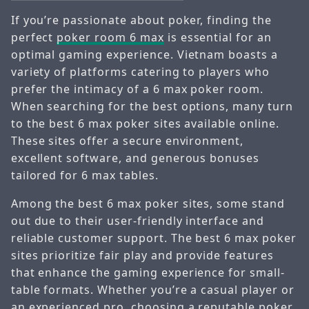
If you’re passionate about poker, finding the
perfect
poker room 6 max
is essential for an
optimal gaming experience. Vietnam boasts a
variety of platforms catering to players who
prefer the intimacy of a 6 max poker room.
When searching for the best options, many turn
to the best 6 max poker sites available online.
These sites offer a secure environment,
excellent software, and generous bonuses
tailored for 6 max tables.
Among the best 6 max poker sites, some stand
out due to their user-friendly interface and
reliable customer support. The best 6 max poker
sites prioritize fair play and provide features
that enhance the gaming experience for small-
table formats. Whether you’re a casual player or
an experienced pro, choosing a reputable
poker