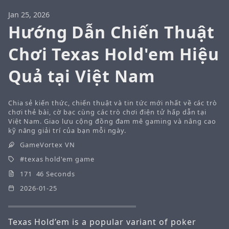
Jan 25, 2026
Hướng Dẫn Chiến Thuật
Chơi Texas Hold'em Hiệu
Quả tại Việt Nam
Chia sẻ kiến thức, chiến thuật và tin tức mới nhất về các trò
chơi thẻ bài, cờ bạc cùng các trò chơi điện tử hấp dẫn tại
Việt Nam. Giao lưu cộng đồng đam mê gaming và nâng cao
kỹ năng giải trí của bạn mỗi ngày.
GameVortex VN
texas hold'em game
171 46 Seconds
2026-01-25
Texas Hold’em is a popular variant of poker