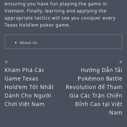
ensuring you have fun playing the game in
Vietnam. Finally, learning and applying the
appropriate tactics will see you conquer every
Texas Hold’em poker game.
About Us
Khám Phá Các
Hướng Dẫn Tải
Game Texas
Pokémon Battle
Hold'em Tốt Nhất
Revolution để Tham
Dành Cho Người
Gia Các Trận Chiến
Chơi Việt Nam
Đỉnh Cao tại Việt
Nam