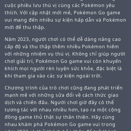
cuộc phiêu lưu thú vị cùng các Pokémon yêu
thích. Với cập nhật mới mẻ, Pokémon Go game
vui mang đến nhiều sự kiện hấp dẫn và Pokémon
mới để thu thập.
Năm 2023, người chơi có thể dễ dàng nâng cao
cấp độ và thu thập thêm nhiều Pokémon hiếm
với những nhiệm vụ thú vị. Không chỉ giúp người
chơi giải trí, Pokémon Go game vui còn khuyến
khích mọi người rèn luyện sức khỏe, đặc biệt là
khi tham gia vào các sự kiện ngoài trời.
Chương trình của trò chơi cũng đang phát triển
mạnh mẽ với những sửa đổi về cách thức giao
dịch và chiến đấu. Người chơi giờ đây có thể
tương tác với nhau nhiều hơn, tạo ra một cộng
đồng game thủ thật sự thân thiện. Hãy cùng
nhau khám phá Pokémon Go game vui trong