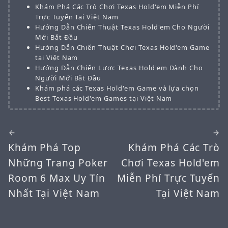
Khám Phá Các Trò Chơi Texas Hold'em Miễn Phí
Trực Tuyến Tại Việt Nam
Hướng Dẫn Chiến Thuật Texas Hold'em Cho Người
Mới Bắt Đầu
Hướng Dẫn Chiến Thuật Chơi Texas Hold'em Game
tại Việt Nam
Hướng Dẫn Chiến Lược Texas Hold'em Dành Cho
Người Mới Bắt Đầu
Khám phá các Texas Hold'em Game và lựa chọn
Best Texas Hold'em Games tại Việt Nam
Khám Phá Top
Khám Phá Các Trò
Những Trang Poker
Chơi Texas Hold'em
Room 6 Max Uy Tín
Miễn Phí Trực Tuyến
Nhất Tại Việt Nam
Tại Việt Nam