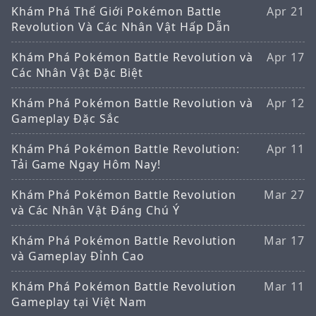
Khám Phá Thế Giới Pokémon Battle
Apr 21
Revolution Và Các Nhân Vật Hấp Dẫn
Khám Phá Pokémon Battle Revolution và
Apr 17
Các Nhân Vật Đặc Biệt
Khám Phá Pokémon Battle Revolution và
Apr 12
Gameplay Đặc Sắc
Khám Phá Pokémon Battle Revolution:
Apr 11
Tải Game Ngay Hôm Nay!
Khám Phá Pokémon Battle Revolution
Mar 27
và Các Nhân Vật Đáng Chú Ý
Khám Phá Pokémon Battle Revolution
Mar 17
và Gameplay Đỉnh Cao
Khám Phá Pokémon Battle Revolution
Mar 11
Gameplay tại Việt Nam