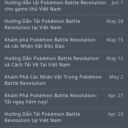
Hướng dẫn tải Pokémon Battle Revolution
Jun 1
cho game thủ Việt Nam
Hướng Dẫn Tải Pokémon Battle
May 28
Revolution tại Việt Nam
Khám phá Pokémon Battle Revolution
May 15
và các Nhân Vật Độc Đáo
Hướng Dẫn Pokémon Battle Revolution
May 12
và Cách Tải Về Tại Việt Nam
Khám Phá Các Nhân Vật Trong Pokémon
May 2
Battle Revolution
Khám Phá Pokémon Battle Revolution:
Apr 27
Tải ngay hôm nay!
Hướng Dẫn Tải Pokémon Battle
Apr 23
Revolution tại Việt Nam