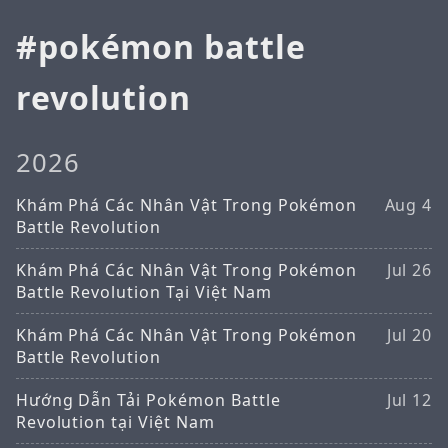
pokémon battle
revolution
2026
Khám Phá Các Nhân Vật Trong Pokémon
Aug 4
Battle Revolution
Khám Phá Các Nhân Vật Trong Pokémon
Jul 26
Battle Revolution Tại Việt Nam
Khám Phá Các Nhân Vật Trong Pokémon
Jul 20
Battle Revolution
Hướng Dẫn Tải Pokémon Battle
Jul 12
Revolution tại Việt Nam