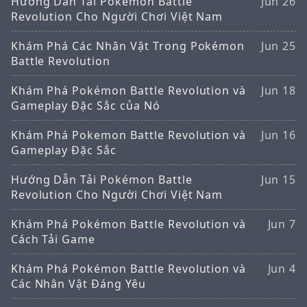
Hướng Dẫn Tải Pokémon Battle
Jun 26
Revolution Cho Người Chơi Việt Nam
Khám Phá Các Nhân Vật Trong Pokémon
Jun 25
Battle Revolution
Khám Phá Pokémon Battle Revolution và
Jun 18
Gameplay Đặc Sắc của Nó
Khám Phá Pokemon Battle Revolution và
Jun 16
Gameplay Đặc Sắc
Hướng Dẫn Tải Pokémon Battle
Jun 15
Revolution Cho Người Chơi Việt Nam
Khám Phá Pokémon Battle Revolution và
Jun 7
Cách Tải Game
Khám Phá Pokémon Battle Revolution và
Jun 4
Các Nhân Vật Đáng Yêu